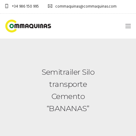
+34 986 150 995
commaquinas@commaquinas.com
INICIO
SOBRE NÓS
Semitrailer Silo
EQUIPAMENTOS SHOP
transporte
DESCARGAR PDF
Cemento
CONTACTOS
“BANANAS”