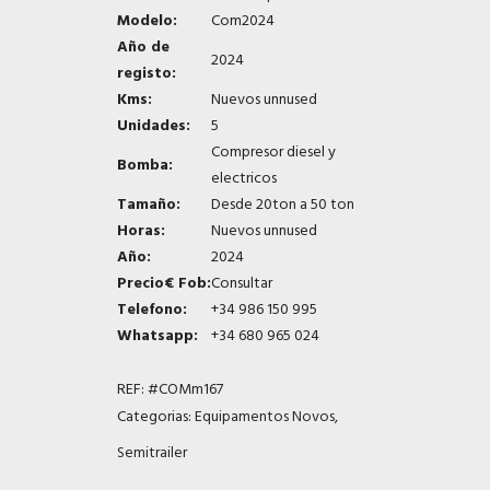
Modelo:
Com2024
Año de
2024
registo:
Kms:
Nuevos unnused
Unidades:
5
Compresor diesel y
Bomba:
electricos
Tamaño:
Desde 20ton a 50 ton
Horas:
Nuevos unnused
Año:
2024
Precio€ Fob:
Consultar
Telefono:
+34 986 150 995
Whatsapp:
+34 680 965 024
REF:
#COMm167
Categorias:
Equipamentos Novos
,
Semitrailer