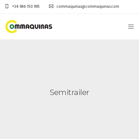
+34 986 150 995
commaquinas@commaquinas.com
INICIO
SOBRE NÓS
EQUIPAMENTOS SHOP
Semitrailer
DESCARGAR PDF
CONTACTOS