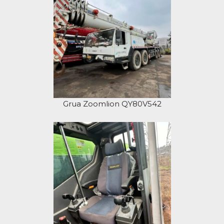
Grua Zoomlion QY80V542