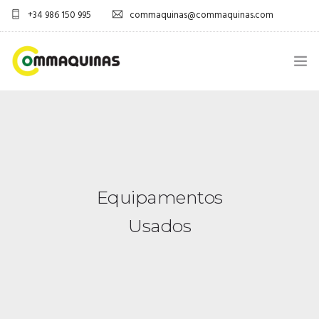
+34 986 150 995
commaquinas@commaquinas.com
INICIO
SOBRE NÓS
EQUIPAMENTOS SHOP
Equipamentos
DESCARGAR PDF
Usados
CONTACTOS