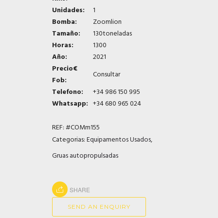
Unidades:
1
Bomba:
Zoomlion
Tamaño:
130toneladas
Horas:
1300
Año:
2021
Precio€
Consultar
Fob:
Telefono:
+34 986 150 995
Whatsapp:
+34 680 965 024
REF:
#COMm155
Categorias:
Equipamentos Usados
,
Gruas autopropulsadas
SHARE
SEND AN ENQUIRY