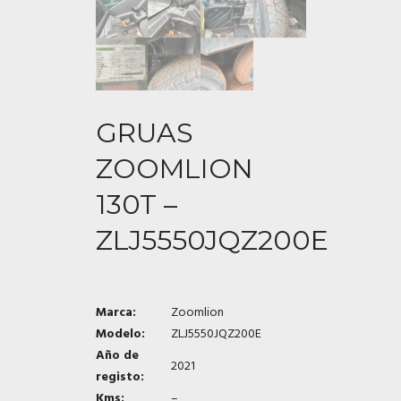
GRUAS
ZOOMLION
130T –
ZLJ5550JQZ200E
Marca:
Zoomlion
Modelo:
ZLJ5550JQZ200E
Año de
2021
registo:
Kms:
–