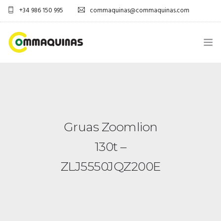
+34 986 150 995
commaquinas@commaquinas.com
INICIO
SOBRE NÓS
EQUIPAMENTOS SHOP
Gruas Zoomlion
130t –
DESCARGAR PDF
ZLJ5550JQZ200E
CONTACTOS