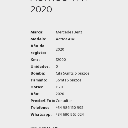
2020
Marca:
Mercedes Benz
Modelo:
Actros 4141
Año de
2020
registo:
Kms:
12000
Unidades:
0
Bomba:
Cifa 56mts. 5 brazos
Tamaño:
56mts 5 brazos
Horas:
1120
Año:
2020
Precio€ Fob:
Consultar
Telefono:
+34 986 150 995
Whatsapp:
+34 680 965 024