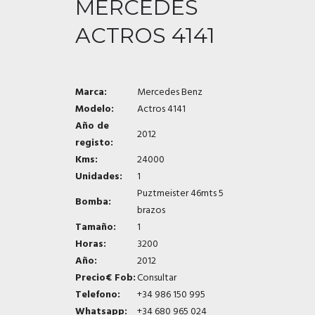
MERCEDES
ACTROS 4141
Marca:
Mercedes Benz
Modelo:
Actros 4141
Año de
2012
registo:
Kms:
24000
Unidades:
1
Puztmeister 46mts 5
Bomba:
brazos
Tamaño:
1
Horas:
3200
Año:
2012
Precio€ Fob:
Consultar
Telefono:
+34 986 150 995
Whatsapp:
+34 680 965 024