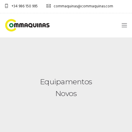
+34 986 150 995
commaquinas@commaquinas.com
INICIO
SOBRE NÓS
EQUIPAMENTOS SHOP
Equipamentos
DESCARGAR PDF
Novos
CONTACTOS