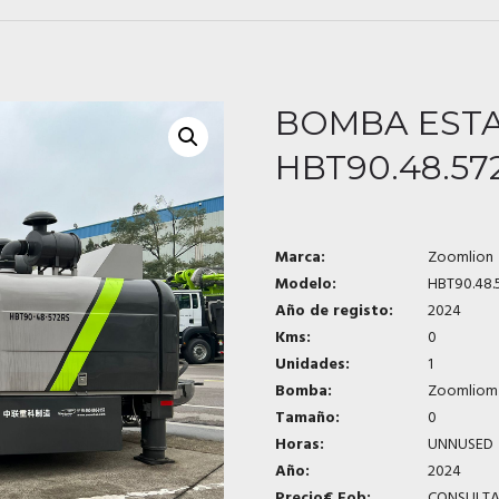
BOMBA ESTA
HBT90.48.57
Marca:
Zoomlion
Modelo:
HBT90.48.
Año de registo:
2024
Kms:
0
Unidades:
1
Bomba:
Zoomliom
Tamaño:
0
Horas:
UNNUSED
Año:
2024
Precio€ Fob:
CONSULT