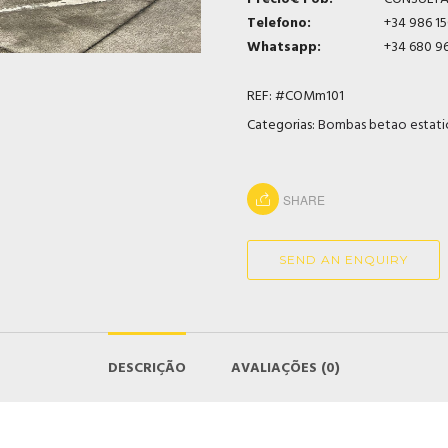
Telefono:
+34 986 1
Whatsapp:
+34 680 9
Loaded
:
Play
Unmute
REF:
#COMm101
0%
Categorias:
Bombas betao estati
SHARE
SEND AN ENQUIRY
DESCRIÇÃO
AVALIAÇÕES (0)