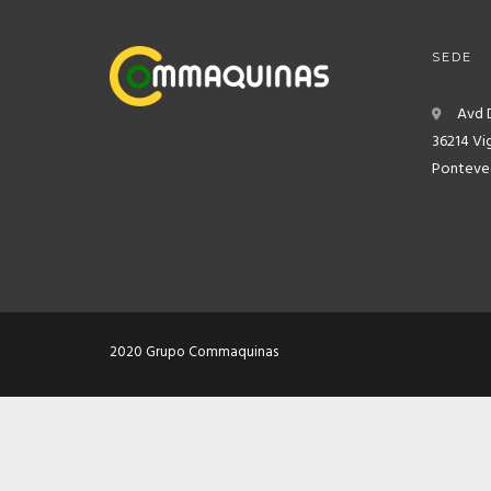
SEDE
Avd 
36214 Vi
Ponteved
2020 Grupo Commaquinas