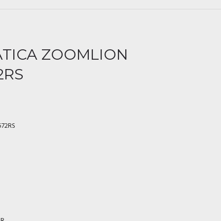
TICA ZOOMLION
2RS
572RS
AR