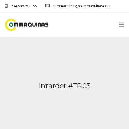
+34 986 150 995
commaquinas@commaquinas.com
INICIO
SOBRE NÓS
EQUIPAMENTOS SHOP
Intarder #TR03
DESCARGAR PDF
CONTACTOS