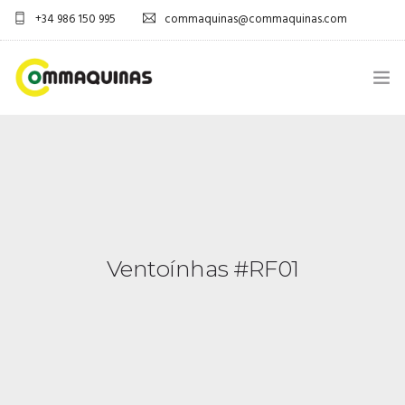
+34 986 150 995
commaquinas@commaquinas.com
INICIO
SOBRE NÓS
EQUIPAMENTOS SHOP
Ventoínhas #RF01
DESCARGAR PDF
CONTACTOS