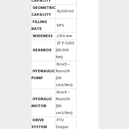
CAPACITY
GEOMETRIC
16,500 m3
CAPACITY
FILLING
64%
RATE
WIDENESS
2350 mm
ZF P-5300
GEARBOX
(60.000
Nm)
Bosch –
HYDRAULIC
Rexroth
PUMP
(90
cm3/dev)
Bosch –
HYDRALIC
Rexroth
MOTOR
(80
cm3/dev)
DRIVE
PTO
SYSTEM
Output