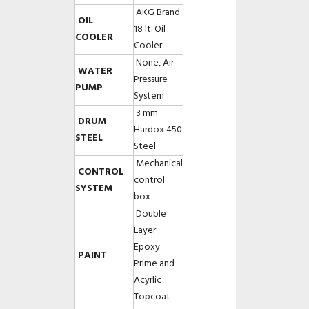
AKG Brand
OIL
18 lt. Oil
COOLER
Cooler
None, Air
WATER
Pressure
PUMP
System
3 mm
DRUM
Hardox 450
STEEL
Steel
Mechanical
CONTROL
control
SYSTEM
box
Double
Layer
Epoxy
PAINT
Prime and
Acyrlic
Topcoat