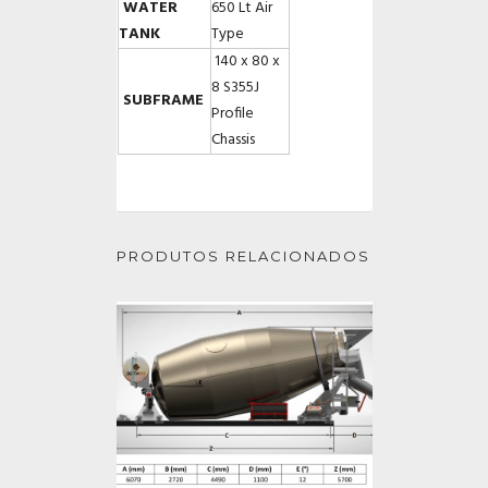
WATER
650 Lt Air
TANK
Type
140 x 80 x
8 S355J
SUBFRAME
Profile
Chassis
PRODUTOS RELACIONADOS