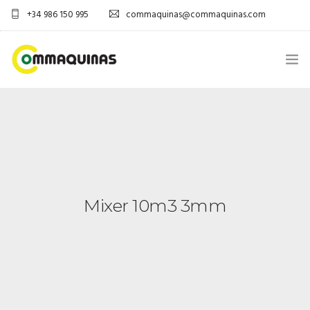
+34 986 150 995
commaquinas@commaquinas.com
INICIO
SOBRE NÓS
EQUIPAMENTOS SHOP
Mixer 10m3 3mm
DESCARGAR PDF
CONTACTOS