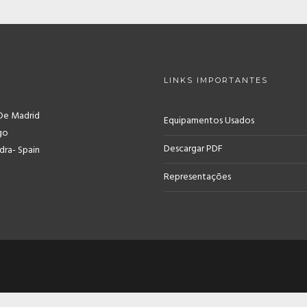
LINKS IMPORTANTES
De Madrid
Equipamentos Usados
go
Descargar PDF
ra- Spain
Representações