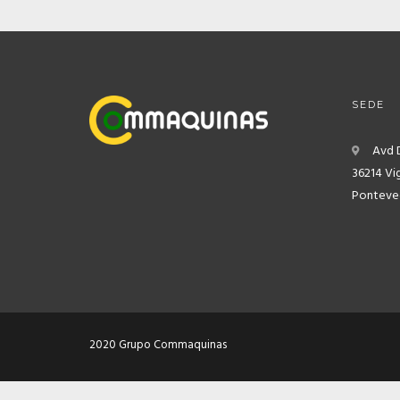
SEDE
Avd 
36214 Vi
Ponteved
2020 Grupo Commaquinas