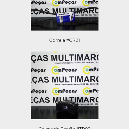
Correia #CR01
Calços de Travão #TR02