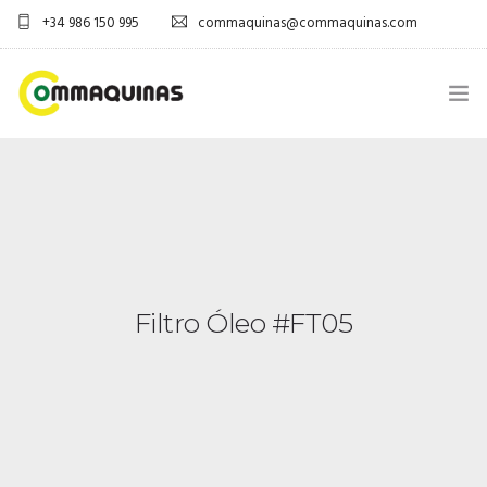
+34 986 150 995
commaquinas@commaquinas.com
INICIO
SOBRE NÓS
EQUIPAMENTOS SHOP
Filtro Óleo #FT05
DESCARGAR PDF
CONTACTOS