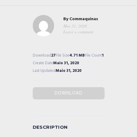
By
Commaquinas
Mai 31, 2020
Leave a comment
Download
27
File Size
4.71 MB
File Count
1
Create Date
Maio 31, 2020
Last Updated
Maio 31, 2020
DOWNLOAD
DESCRIPTION