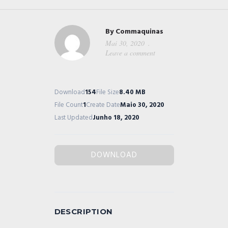
By
Commaquinas
Mai 30, 2020
Leave a comment
Download
154
File Size
8.40 MB
File Count
1
Create Date
Maio 30, 2020
Last Updated
Junho 18, 2020
DOWNLOAD
DESCRIPTION