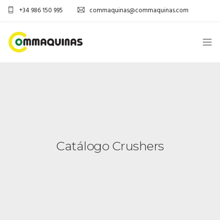
+34 986 150 995
commaquinas@commaquinas.com
INICIO
SOBRE NÓS
EQUIPAMENTOS SHOP
Catálogo Crushers
DESCARGAR PDF
CONTACTOS