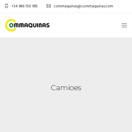
+34 986 150 995
commaquinas@commaquinas.com
INICIO
SOBRE NÓS
EQUIPAMENTOS SHOP
Camioes
DESCARGAR PDF
CONTACTOS